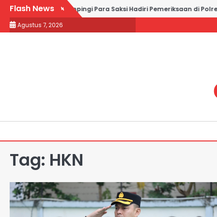
Skip
Flash News
ail and Partners Dampingi Para Saksi Hadiri Pemeriksaan di Polre
to
Agustus 7, 2026
content
Tag:
HKN