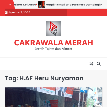
Skip
aha Kuliner Keluarga
Maqdir Ismail and Partners Dampingi Para Sak
to
Agustus 7, 2026
content
CAKRAWALA MERAH
Jernih Tajam dan Akurat
Tag:
H.AF Heru Nuryaman