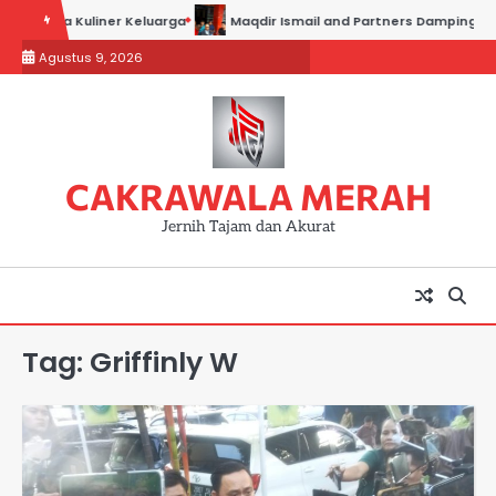
Skip
 Usaha Kuliner Keluarga
Maqdir Ismail and Partners Dampingi Para 
to
Agustus 9, 2026
content
CAKRAWALA MERAH
Jernih Tajam dan Akurat
Tag:
Griffinly W