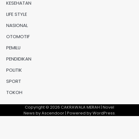
KESEHATAN
LIFE STYLE
NASIONAL
OTOMOTIF
PEMILU
PENDIDIKAN
POLITIK
SPORT
TOKOH
Copyright © 2026
CAKRAWALA MERAH
| Novel
News by
Ascendoor
| Powered by
WordPress
.