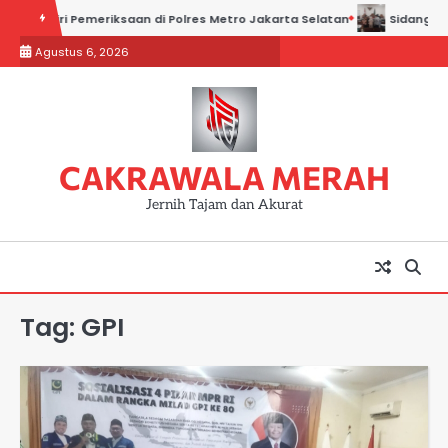
Skip
i Hadiri Pemeriksaan di Polres Metro Jakarta Selatan
Sidang Kadin 
to
Agustus 6, 2026
content
CAKRAWALA MERAH
Jernih Tajam dan Akurat
Tag:
GPI