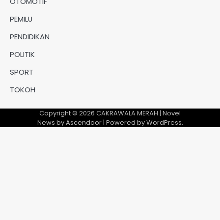
OTOMOTIF
PEMILU
PENDIDIKAN
POLITIK
SPORT
TOKOH
Copyright © 2026
CAKRAWALA MERAH
| Novel
News by
Ascendoor
| Powered by
WordPress
.