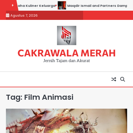
Skip
es Usaha Kuliner Keluarga
Maqdir Ismail and Partners Dampingi Par
to
Agustus 7, 2026
content
CAKRAWALA MERAH
Jernih Tajam dan Akurat
Tag:
Film Animasi