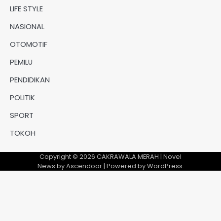
LIFE STYLE
NASIONAL
OTOMOTIF
PEMILU
PENDIDIKAN
POLITIK
SPORT
TOKOH
Copyright © 2026
CAKRAWALA MERAH
| Novel
News by
Ascendoor
| Powered by
WordPress
.