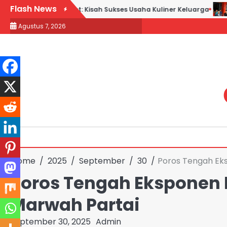
Skip
Flash News
k Goreng H. Slamet: Kisah Sukses Usaha Kuliner Keluarga
Maq
to
Agustus 7, 2026
content
Home
2025
September
30
Poros Tengah Eks
Poros Tengah Eksponen 
Marwah Partai
September 30, 2025
Admin