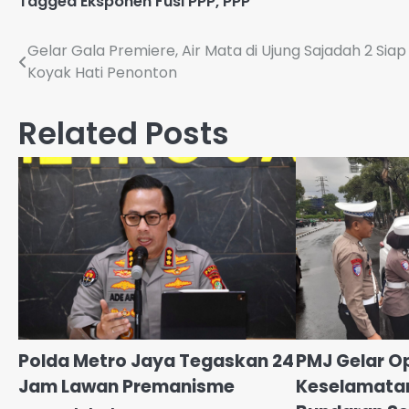
Tagged
Eksponen Fusi PPP
,
PPP
Navigasi
Gelar Gala Premiere, Air Mata di Ujung Sajadah 2 Siap
Koyak Hati Penonton
pos
Related Posts
Polda Metro Jaya Tegaskan 24
PMJ Gelar O
Jam Lawan Premanisme
Keselamatan