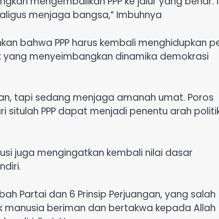
gkah mengembalikan PPP ke jalur yang benar. I
ekaligus menjaga bangsa,” Imbuhnya
ankan bahwa PPP harus kembali menghidupkan p
ik yang menyeimbangkan dinamika demokrasi
an, tapi sedang menjaga amanah umat. Poros
i situlah PPP dapat menjadi penentu arah politi
si juga mengingatkan kembali nilai dasar
diri.
bah Partai dan 6 Prinsip Perjuangan, yang salah
 manusia beriman dan bertakwa kepada Allah