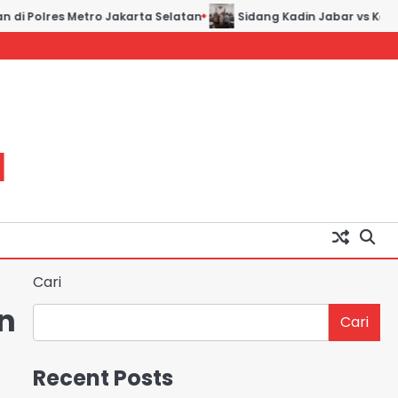
 Polres Metro Jakarta Selatan
Sidang Kadin Jabar vs Kadin In
H
Cari
n
Cari
Recent Posts