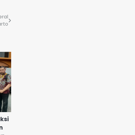
eral
arto
aksi
n