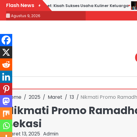
Skip
Flash News
ebek Goreng H. Slamet: Kisah Sukses Usaha Kuliner Keluarga
M
to
Agustus 9, 2026
content
Home
2025
Maret
13
Nikmati Promo Ramadha
Nikmati Promo Ramadhan
Bekasi
Maret 13, 2025
Admin