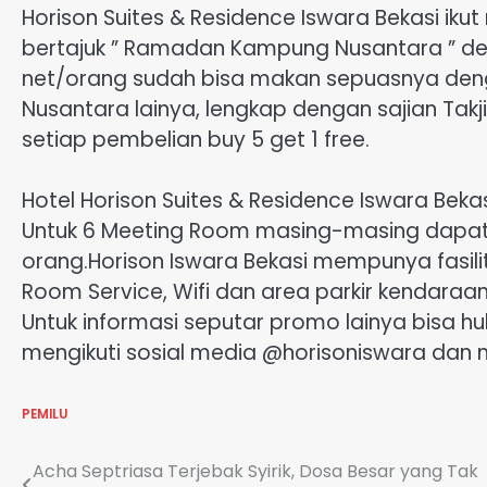
Horison Suites & Residence Iswara Bekasi ik
bertajuk ” Ramadan Kampung Nusantara ” de
net/orang sudah bisa makan sepuasnya d
Nusantara lainya, lengkap dengan sajian Tak
setiap pembelian buy 5 get 1 free.
Hotel Horison Suites & Residence Iswara Beka
Untuk 6 Meeting Room masing-masing dapa
orang.Horison Iswara Bekasi mempunya fasilit
Room Service, Wifi dan area parkir kendaraan
Untuk informasi seputar promo lainya bisa hu
mengikuti sosial media @horisoniswara dan m
PEMILU
Navigasi
Acha Septriasa Terjebak Syirik, Dosa Besar yang Tak