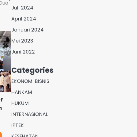
 Dua
Juli 2024
April 2024
Januari 2024
Mei 2023
Juni 2022
Categories
EKONOMI BISNIS
HANKAM
r
HUKUM
n
INTERNASIONAL
IPTEK
KESEHATAN