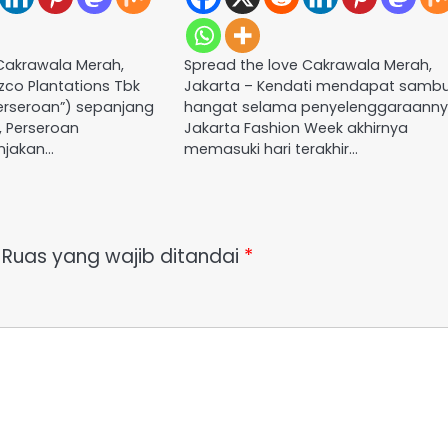
Cakrawala Merah,
Spread the love Cakrawala Merah,
zco Plantations Tbk
Jakarta – Kendati mendapat samb
erseroan”) sepanjang
hangat selama penyelenggaraanny
, Perseroan
Jakarta Fashion Week akhirnya
njakan…
memasuki hari terakhir…
Ruas yang wajib ditandai
*