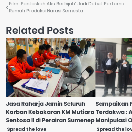
Navigasi
Film ‘Pantaskah Aku Berhijab’ Jadi Debut Pertama
Rumah Produksi Narasi Semesta
pos
Related Posts
Jasa Raharja Jamin Seluruh
Sampaikan P
Korban Kebakaran KM Mutiara
Terdakwa : 
Sentosa II di Perairan Sumenep
Manipulasi O
Spread the love
Spread the lo