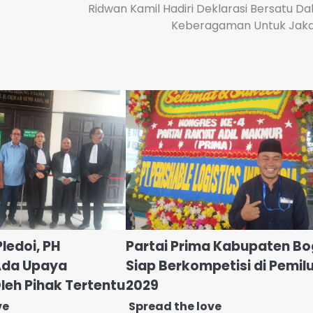
Ridwan Kamil Hadiri Deklarasi Bersatu D
Keberagaman Untuk Jaka
ledoi, PH
Partai Prima Kabupaten Bo
Ada Upaya
Siap Berkompetisi di Pemil
leh Pihak Tertentu
2029
ve
Spread the love