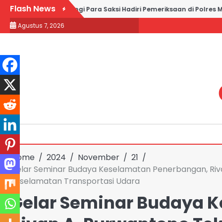
Skip
Flash News
d Partners Dampingi Para Saksi Hadiri Pemeriksaan di Polres Metr
to
Agustus 7, 2026
content
Home
2024
November
21
Gelar Seminar Budaya Keselamatan Penerbangan, Riva
Keselamatan Transportasi Udara
Gelar Seminar Budaya 