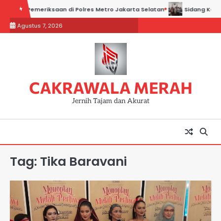
Skip
adiri Pemeriksaan di Polres Metro Jakarta Selatan
Sidang Kadin Ja
to
Agustus 7, 2026
content
CAKRAWALA MERAH
Jernih Tajam dan Akurat
Tag:
Tika Baravani