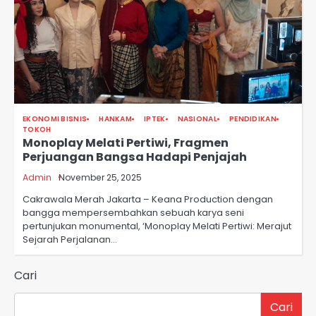
EKONOMI BISNIS
HANKAM
IPTEK
NASIONAL
PENDIDIKAN
TOKOH
Monoplay Melati Pertiwi, Fragmen
Perjuangan Bangsa Hadapi Penjajah
Admin
November 25, 2025
Cakrawala Merah Jakarta – Keana Production dengan
bangga mempersembahkan sebuah karya seni
pertunjukan monumental, ‘Monoplay Melati Pertiwi: Merajut
Sejarah Perjalanan…
Cari
Cari