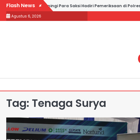
Skip
Flash News
il and Partners Dampingi Para Saksi Hadiri Pemeriksaan di Polres 
to
Agustus 6, 2026
content
Tag:
Tenaga Surya