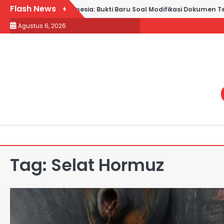
Skip
Flash News
 Jabar vs Kadin Indonesia: Bukti Baru Soal Modifikasi Dokumen Te
to
Agustus 6, 2026
content
Tag:
Selat Hormuz