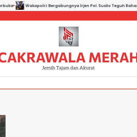
rbuka
Wakapolri: Bergabungnya Irjen Pol. Susilo Teguh Raharjo
CAKRAWALA MERA
Jernih Tajam dan Akurat