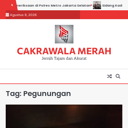
Skip
iri Pemeriksaan di Polres Metro Jakarta Selatan
Sidang Kadin Jabar
to
Agustus 6, 2026
content
CAKRAWALA MERAH
Jernih Tajam dan Akurat
Tag:
Pegunungan