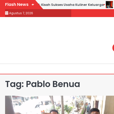
Skip
Flash News
bek Goreng H. Slamet: Kisah Sukses Usaha Kuliner Keluarga
M
to
Agustus 7, 2026
content
Tag:
Pablo Benua