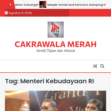
Skip
aha Kuliner Keluarga
Maqdir Ismail and Partners Dampingi Para Sak
to
Agustus 9, 2026
content
CAKRAWALA MERAH
Jernih Tajam dan Akurat
Tag:
Menteri Kebudayaan RI