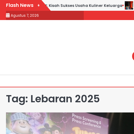
Skip
Flash News
bek Goreng H. Slamet: Kisah Sukses Usaha Kuliner Keluarga
Ma
to
Agustus 7, 2026
content
Tag:
Lebaran 2025