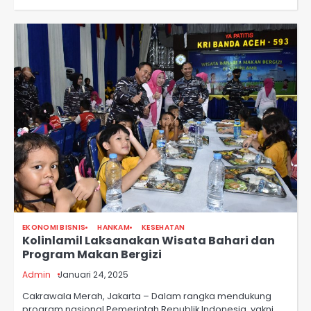
EKONOMI BISNIS
HANKAM
KESEHATAN
Kolinlamil Laksanakan Wisata Bahari dan
Program Makan Bergizi
Admin
Januari 24, 2025
Cakrawala Merah, Jakarta – Dalam rangka mendukung
program nasional Pemerintah Republik Indonesia, yakni