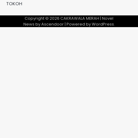
TOKOH
Copyright © 2026
CAKRAWALA MERAH
| Novel
News by
Ascendoor
| Powered by
WordPress
.