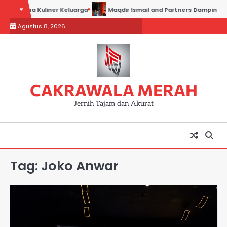
Skip
s Usaha Kuliner Keluarga
Maqdir Ismail and Partners Dampingi Para
to
Agustus 8, 2026
content
CAKRAWALA MERAH
Jernih Tajam dan Akurat
Tag:
Joko Anwar