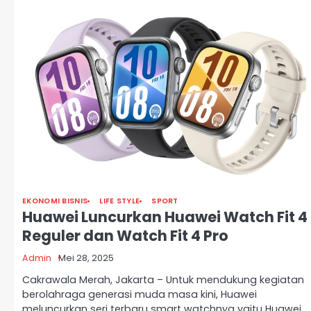
EKONOMI BISNIS
LIFE STYLE
SPORT
Huawei Luncurkan Huawei Watch Fit 4
Reguler dan Watch Fit 4 Pro
Admin
Mei 28, 2025
Cakrawala Merah, Jakarta – Untuk mendukung kegiatan
berolahraga generasi muda masa kini, Huawei
meluncurkan seri terbaru smart watchnya yaitu Huawei…