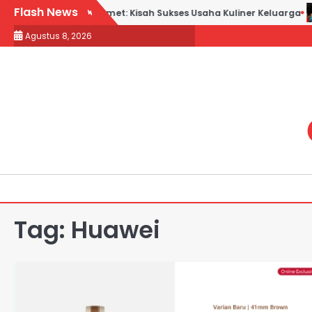
Skip
Flash News
 Bebek Goreng H. Slamet: Kisah Sukses Usaha Kuliner Keluarga
to
Agustus 8, 2026
content
Tag:
Huawei