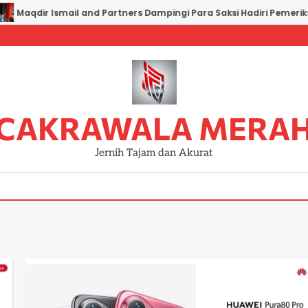
Maqdir Ismail and Partners Dampingi Para Saksi Hadiri Pemeriksa
CAKRAWALA MERA
Jernih Tajam dan Akurat