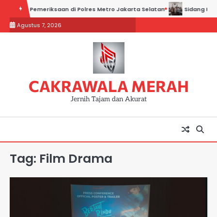
Skip
Hadiri Pemeriksaan di Polres Metro Jakarta Selatan
Sidang Kadin J
to
Agustus 7, 2026
content
CAKRAWALA MERAH
Jernih Tajam dan Akurat
Tag:
Film Drama