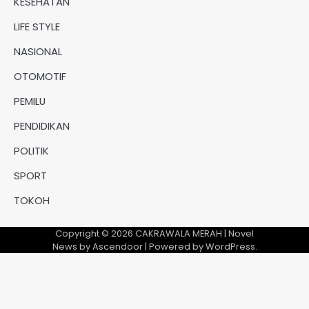
KESEHATAN
LIFE STYLE
NASIONAL
OTOMOTIF
PEMILU
PENDIDIKAN
POLITIK
SPORT
TOKOH
Copyright © 2026
CAKRAWALA MERAH
| Novel
News by
Ascendoor
| Powered by
WordPress
.