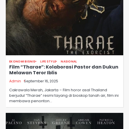
EKONOMI BISNIS
LIFE STYLE
NASIONAL
Film “Tharae”: Kolaborasi Pastor dan Dukun
Melawan Teror Iblis
Admin
September 16, 2025
Cakrawala Merah, Jakarta – Film horor asal Thailand
berjudul “Tharae” resmi tayang di bioskop tanah air, film ini
membawa penonton…