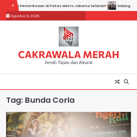
Skip
 Hadiri Pemeriksaan di Polres Metro Jakarta Selatan
Sidang Kadin J
to
Agustus 6, 2026
content
CAKRAWALA MERAH
Jernih Tajam dan Akurat
Tag:
Bunda Corla