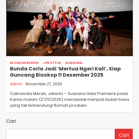
EKONOMI BISNIS
LIFE STYLE
NASIONAL
Bunda Corla Jadi ‘Mertua Ngeri Kali’, Siap
Guncang Bioskop 11 Desember 2025
Admin
November 27, 2025
Cakrawala Merah, Jakarta – Suasana Gala Premiere pada
Kamis malam (27/11/2025) mendadak menjadi lautan tawa
yang tak terbendung! Rumah produksi…
Cari
Cari