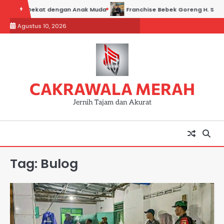
Skip
 Bisa Dekat dengan Anak Muda
Franchise Bebek Goreng H. Slamet: Ki
to
Agustus 10, 2026
content
CAKRAWALA MERAH
Jernih Tajam dan Akurat
Tag:
Bulog