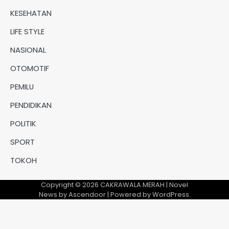
KESEHATAN
LIFE STYLE
NASIONAL
OTOMOTIF
PEMILU
PENDIDIKAN
POLITIK
SPORT
TOKOH
Copyright © 2026
CAKRAWALA MERAH
| Novel
News by
Ascendoor
| Powered by
WordPress
.