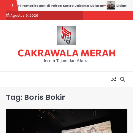
Skip
i Hadiri Pemeriksaan di Polres Metro Jakarta Selatan
Sidang Kadin
to
Agustus 6, 2026
content
CAKRAWALA MERAH
Jernih Tajam dan Akurat
Tag:
Boris Bokir