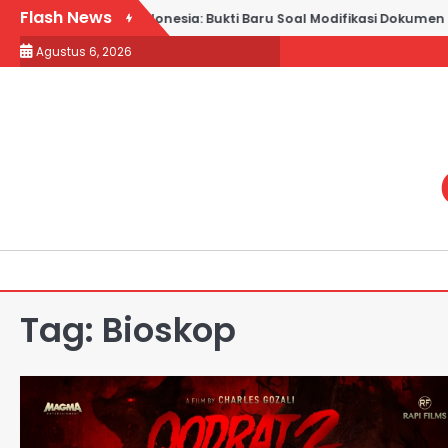
Skip
Flash News
in Jabar vs Kadin Indonesia: Bukti Baru Soal Modifikasi Dokumen T
to
Agustus 6, 2026
content
Tag:
Bioskop